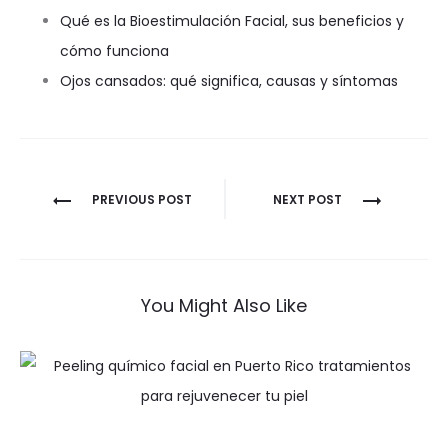
Qué es la Bioestimulación Facial, sus beneficios y
cómo funciona
Ojos cansados: qué significa, causas y síntomas
Navegación
PREVIOUS POST
NEXT POST
de
entradas
You Might Also Like