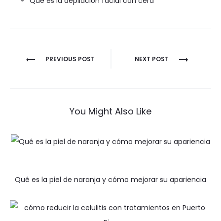
Qué es la depilación facial con cera
Navegación
PREVIOUS POST
NEXT POST
de
entradas
You Might Also Like
Qué es la piel de naranja y cómo mejorar su apariencia