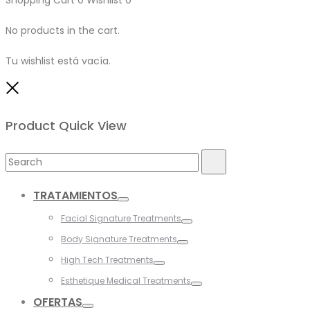
Shopping Cart
0
Wishlist
0
No products in the cart.
Tu wishlist está vacía.
Close
Product Quick View
Search
Search
for:
TRATAMIENTOS
Toggle
Facial Signature Treatments
Toggle
Body Signature Treatments
Toggle
High Tech Treatments
Toggle
Esthetique Medical Treatments
Toggle
OFERTAS