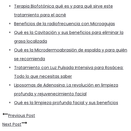
Terapia Biofotónica qué es y para qué sirve este
tratamiento para el acné
Beneficios de la radiofrecuencia con Microagujas
Qué es la Cavitación y sus beneficios para eliminar la
grasa localizada
Qué es la Microdermoabrasión de espalda y para quién
se recomienda
Tratamiento con Luz Pulsada Intensiva para Rosácea:
Todo lo que necesitas saber
Liposomas de Adenosina: La revolución en limpieza
profunda y rejuvenecimiento facial
Qué es la limpieza profunda facial y sus beneficios
Navegación
Previous Post
de
Next Post