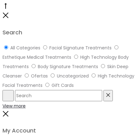
Go
to
Close
top
Search
All Categories
Facial Signature Treatments
Esthetique Medical Treatments
High Technology Body
Treatments
Body Signature Treatments
Skin Deep
Cleanser
Ofertas
Uncategorized
High Technology
Facial Treatments
Gift Cards
Search
Reset
View more
Close
My Account