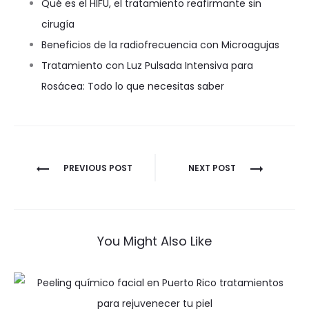
Qué es el HIFU, el tratamiento reafirmante sin
cirugía
Beneficios de la radiofrecuencia con Microagujas
Tratamiento con Luz Pulsada Intensiva para
Rosácea: Todo lo que necesitas saber
Navegación
PREVIOUS POST
NEXT POST
de
entradas
You Might Also Like