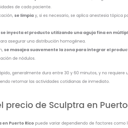
sidades de cada paciente.
icación,
se limpia
y, si es necesario, se aplica anestesia tópica 
,
se inyecta el producto utilizando una aguja fina en múlti
ara asegurar una distribución homogénea.
ón,
se masajea suavemente la zona para integrar el producto
mación de nódulos.
rápido, generalmente dura entre 30 y 60 minutos, y no requiere
iendo retomar las actividades cotidianas de inmediato.
l precio de Sculptra en Puerto
a en Puerto Rico
puede variar dependiendo de factores como la 