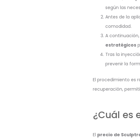
según las nece
Antes de la apl
comodidad.
A continuación
estratégicos
p
Tras la inyecci
prevenir la for
El procedimiento es 
recuperación, permit
¿Cuál es e
El
precio de Sculptr