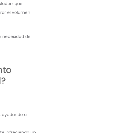
ulador» que
rar el volumen
in necesidad de
nto
l?
o, ayudando a
te, ofreciendo un