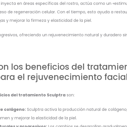
 inyecta en áreas específicas del rostro, actúa como un «estim
so de regeneración celular. Con el tiempo, esto ayuda a restau
gas y mejorar la firmeza y elasticidad de la piel.
ogresivos, ofreciendo un rejuvenecimiento natural y duradero s
on los beneficios del tratamie
ara el rejuvenecimiento facia
icios del tratamiento Sculptra
son:
de colágeno:
Sculptra activa la producción natural de colágen
umen y mejorar la elasticidad de la piel.
urales y progresivos:
Los cambios se desarrollan gradualmen